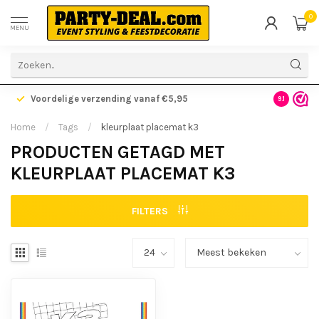
0
MENU
Voordelige verzending vanaf €5,95
Gratis ve
9.1
Home
/
Tags
/
kleurplaat placemat k3
PRODUCTEN GETAGD MET
KLEURPLAAT PLACEMAT K3
FILTERS