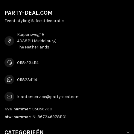
PARTY-DEAL.COM
Event styling & feestdecoratie
Kuipersweg 19
4338PH Middelburg
The Netherlands
0118-234114
0118234114
klantenservice@party-deal.com
KVK nummer:
95856730
btw-nummer:
NL867346978B01
CATEGORIEËN