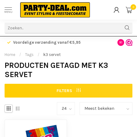
0
MENU
Voordelige verzending vanaf €5,95
Gratis ve
9.1
Home
/
Tags
/
k3 servet
PRODUCTEN GETAGD MET K3
SERVET
FILTERS