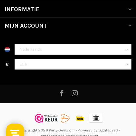
INFORMATIE
MIJN ACCOUNT
€
© Copyright 2026 Party-Deal.com
- Powered by
Lightspeed
-
Lightspeed design
by
Dyvelopment