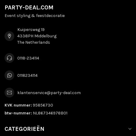
PARTY-DEAL.COM
Event styling & feestdecoratie
Kuipersweg 19
4338PH Middelburg
The Netherlands
0118-234114
0118234114
klantenservice@party-deal.com
KVK nummer:
95856730
btw-nummer:
NL867346978B01
CATEGORIEËN