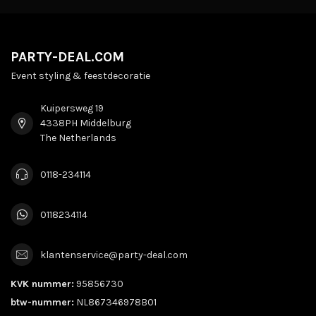
PARTY-DEAL.COM
Event styling & feestdecoratie
Kuipersweg 19
4338PH Middelburg
The Netherlands
0118-234114
0118234114
klantenservice@party-deal.com
KVK nummer:
95856730
btw-nummer:
NL867346978B01