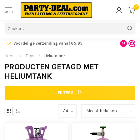
0
MENU
Voordelige verzending vanaf €5,95
Gratis ve
9.1
Home
/
Tags
/
Heliumtank
PRODUCTEN GETAGD MET
HELIUMTANK
FILTERS