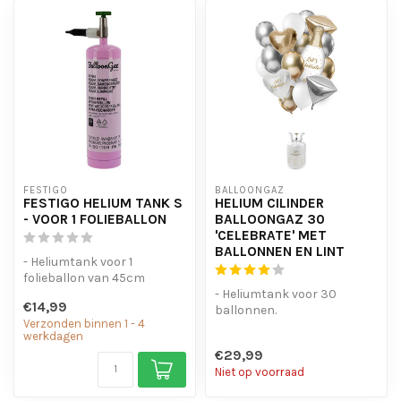
FESTIGO
BALLOONGAZ
FESTIGO HELIUM TANK S
HELIUM CILINDER
- VOOR 1 FOLIEBALLON
BALLOONGAZ 30
'CELEBRATE' MET
BALLONNEN EN LINT
- Heliumtank voor 1
folieballon van 45cm
- Of voor 3 normale
- Heliumtank voor 30
€14,99
ballonnen van 23cm...
ballonnen.
Verzonden binnen 1 - 4
- incl. Ballonnen pakket
werkdagen
'Celebrate'
€29,99
Niet op voorraad