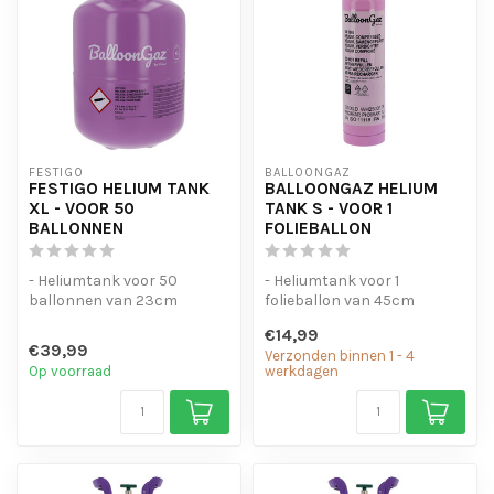
FESTIGO
BALLOONGAZ
FESTIGO HELIUM TANK
BALLOONGAZ HELIUM
XL - VOOR 50
TANK S - VOOR 1
BALLONNEN
FOLIEBALLON
- Heliumtank voor 50
- Heliumtank voor 1
ballonnen van 23cm
folieballon van 45cm
- Gemakkelijk in gebruik
- Of voor 3 normale
€14,99
ballonnen van 23cm...
€39,99
Verzonden binnen 1 - 4
Op voorraad
werkdagen