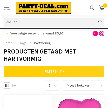
0
MENU
Voordelige verzending vanaf €5,95
Gratis ve
9.1
Home
/
Tags
/
hartvormig
PRODUCTEN GETAGD MET
HARTVORMIG
FILTERS