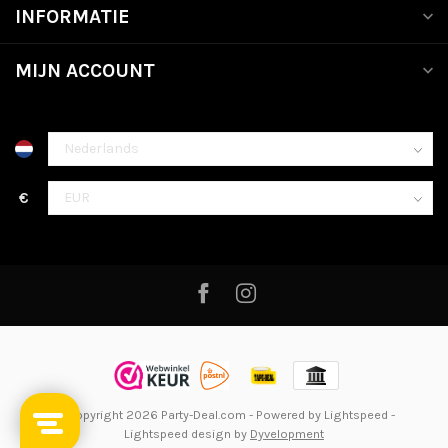
INFORMATIE
MIJN ACCOUNT
€
© Copyright 2026 Party-Deal.com
- Powered by
Lightspeed
-
Lightspeed design
by
Dyvelopment