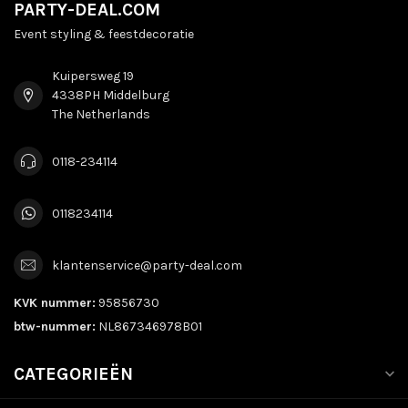
PARTY-DEAL.COM
Event styling & feestdecoratie
Kuipersweg 19
4338PH Middelburg
The Netherlands
0118-234114
0118234114
klantenservice@party-deal.com
KVK nummer:
95856730
btw-nummer:
NL867346978B01
CATEGORIEËN