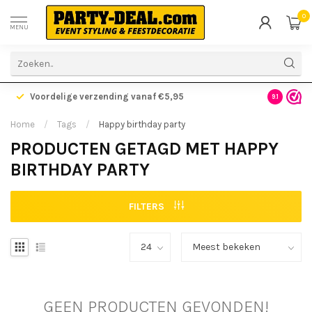
0
MENU
Voordelige verzending vanaf €5,95
Gratis ve
9.1
Home
/
Tags
/
Happy birthday party
PRODUCTEN GETAGD MET HAPPY
BIRTHDAY PARTY
FILTERS
GEEN PRODUCTEN GEVONDEN!