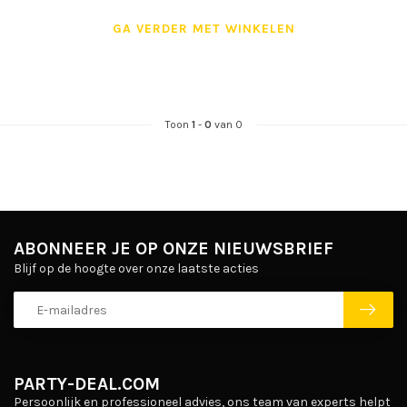
GA VERDER MET WINKELEN
Toon
1
-
0
van 0
ABONNEER JE OP ONZE NIEUWSBRIEF
Blijf op de hoogte over onze laatste acties
PARTY-DEAL.COM
Persoonlijk en professioneel advies, ons team van experts helpt