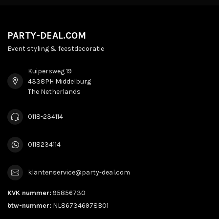
PARTY-DEAL.COM
Event styling & feestdecoratie
Kuipersweg 19
4338PH Middelburg
The Netherlands
0118-234114
0118234114
klantenservice@party-deal.com
KVK nummer:
95856730
btw-nummer:
NL867346978B01