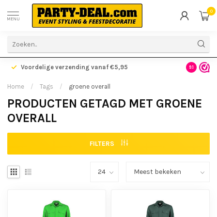
0
MENU
Voordelige verzending vanaf €5,95
Gratis ve
9.1
Home
/
Tags
/
groene overall
PRODUCTEN GETAGD MET GROENE
OVERALL
FILTERS