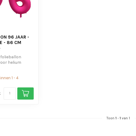
ON 96 JAAR -
E - 86 CM
 folieballon
voor helium
s om de ballon
nnen 1 - 4
k
Toon
1
-
1
van 1