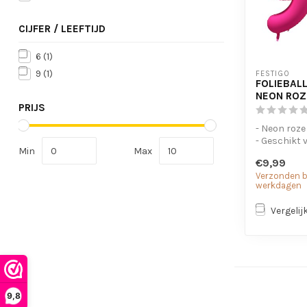
CIJFER / LEEFTIJD
6
(1)
9
(1)
FESTIGO
FOLIEBALL
NEON ROZ
PRIJS
- Neon roze
- Geschikt 
Min
Max
- Met oogje
€9,99
op te...
Verzonden bi
werkdagen
Vergelij
9,8