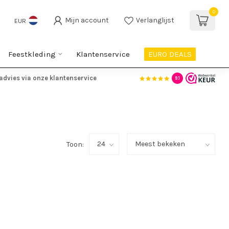
0
Mijn account
Verlanglijst
EUR
Feestkleding
Klantenservice
EURO DEALS
advies via onze klantenservice
9.1
Toon: