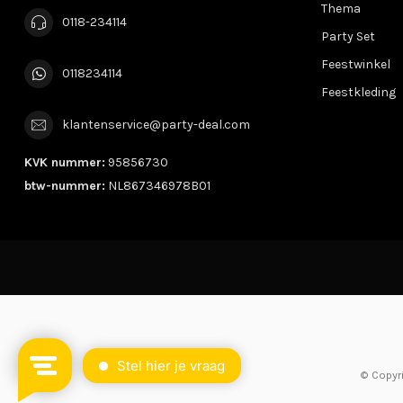
Thema
0118-234114
Party Set
Feestwinkel
0118234114
Feestkleding
klantenservice@party-deal.com
KVK nummer:
95856730
btw-nummer:
NL867346978B01
© Copyr