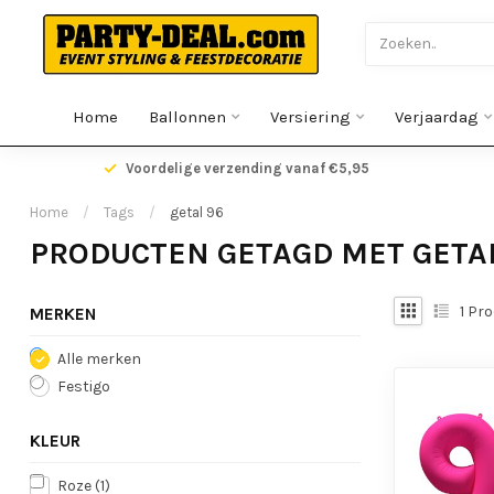
Home
Ballonnen
Versiering
Verjaardag
gen
Voordelige verzending vanaf €5,95
Home
/
Tags
/
getal 96
PRODUCTEN GETAGD MET GETA
1
Pro
MERKEN
Alle merken
Festigo
KLEUR
Roze
(1)