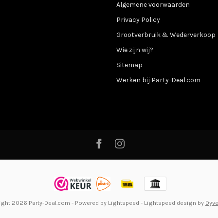
Algemene voorwaarden
Privacy Policy
Grootverbruik & Wederverkoop
Wie zijn wij?
Sitemap
Werken bij Party-Deal.com
ight 2026 Party-Deal.com
- Powered by
Lightspeed
-
Lightspeed design
by
Dyv