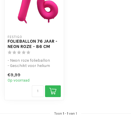
FESTIGO
FOLIEBALLON 76 JAAR -
NEON ROZE - 86 CM
- Neon roze folieballon
- Geschikt voor helium
- Met oogjes om de ballon
€9,99
op te...
Op voorraad
Toon
1
-
1
van 1