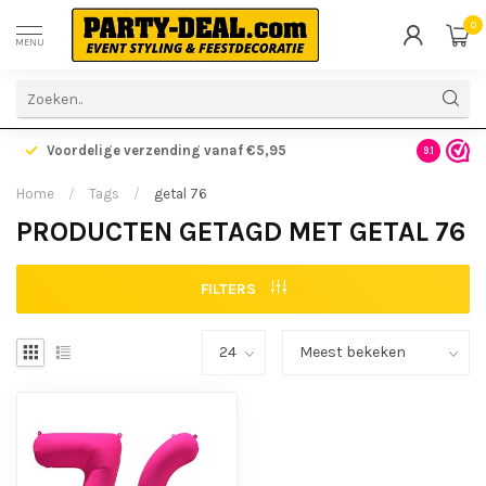
0
MENU
Voordelige verzending vanaf €5,95
Gratis ve
9.1
Home
/
Tags
/
getal 76
PRODUCTEN GETAGD MET GETAL 76
FILTERS