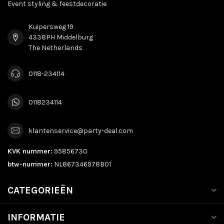
Event styling & feestdecoratie
Kuipersweg 19
4338PH Middelburg
The Netherlands
0118-234114
0118234114
klantenservice@party-deal.com
KVK nummer:
95856730
btw-nummer:
NL867346978B01
CATEGORIEËN
INFORMATIE