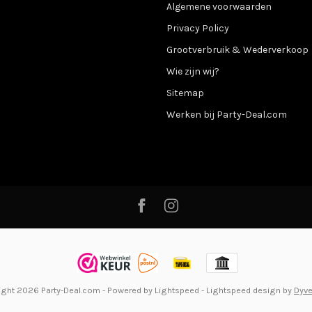
Algemene voorwaarden
Privacy Policy
Grootverbruik & Wederverkoop
Wie zijn wij?
Sitemap
Werken bij Party-Deal.com
ight 2026 Party-Deal.com
- Powered by
Lightspeed
-
Lightspeed design
by
Dyv