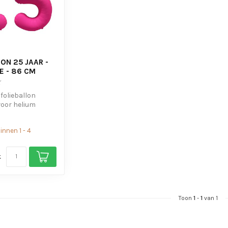
ON 25 JAAR -
E - 86 CM
 folieballon
voor helium
s om de ballon
nnen 1 - 4
k
Toon
1
-
1
van 1