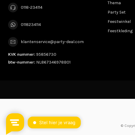
Thema
0118-234114
Party Set
Feestwinkel
0118234114
Feestkleding
klantenservice@party-deal.com
KVK nummer:
95856730
btw-nummer:
NL867346978B01
© Copyr