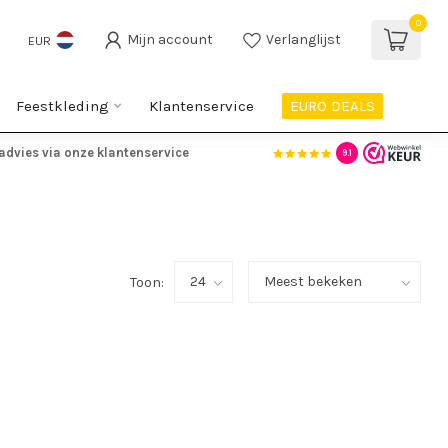
0
Mijn account
Verlanglijst
EUR
Feestkleding
Klantenservice
EURO DEALS
advies via onze klantenservice
9.1
Toon: