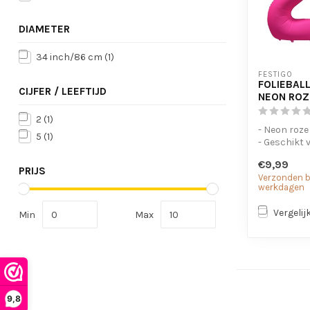
DIAMETER
34 inch/86 cm
(1)
FESTIGO
FOLIEBALL
CIJFER / LEEFTIJD
NEON ROZ
2
(1)
- Neon roze
5
(1)
- Geschikt 
- Met oogje
€9,99
op te...
PRIJS
Verzonden bi
werkdagen
Vergelij
Min
Max
9,8