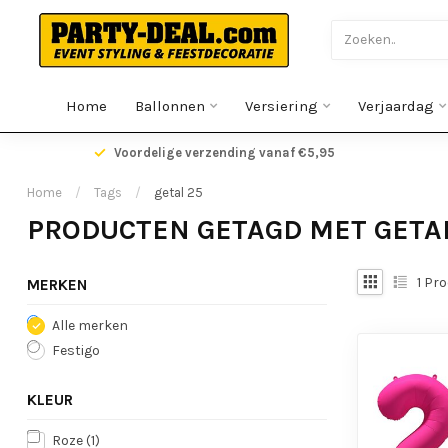
Home
Ballonnen
Versiering
Verjaardag
gen
Voordelige verzending vanaf €5,95
Home
/
Tags
/
getal 25
PRODUCTEN GETAGD MET GETA
1
Pro
MERKEN
Alle merken
Festigo
KLEUR
Roze
(1)