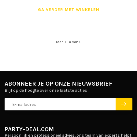
GA VERDER MET WINKELEN
Toon
1
-
0
van 0
ABONNEER JE OP ONZE NIEUWSBRIEF
Blijf op de hoogte over onze laatste acties
PARTY-DEAL.COM
Persoonlijk en professioneel advies, ons team van experts helpt