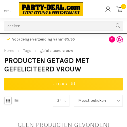
0
MENU
Voordelige verzending vanaf €5,95
Gratis ve
9.1
Home
/
Tags
/
gefeliciteerd vrouw
PRODUCTEN GETAGD MET
GEFELICITEERD VROUW
FILTERS
GEEN PRODUCTEN GEVONDEN!