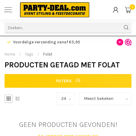
0
MENU
Voordelige verzending vanaf €5,95
Gratis ve
9.1
Home
/
Tags
/
Folat
PRODUCTEN GETAGD MET FOLAT
FILTERS
GEEN PRODUCTEN GEVONDEN!