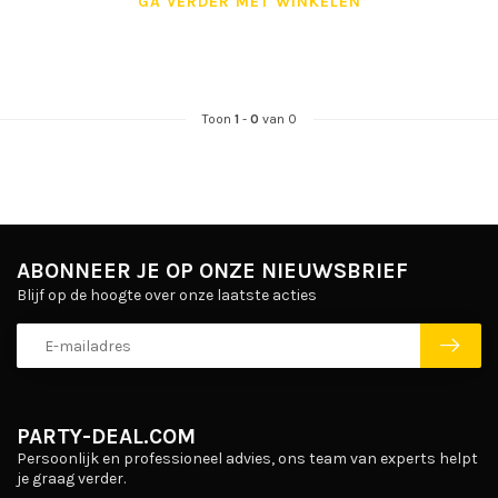
GA VERDER MET WINKELEN
Toon
1
-
0
van 0
ABONNEER JE OP ONZE NIEUWSBRIEF
Blijf op de hoogte over onze laatste acties
PARTY-DEAL.COM
Persoonlijk en professioneel advies, ons team van experts helpt
je graag verder.