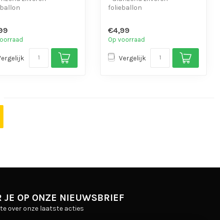
eballon
folieballon
schikt voor helium en
- Geschikt voor helium en
t
lucht
99
€4,99
t oogjes o...
- Met oogjes o...
oorraad
Op voorraad
Vergelijk
Vergelijk
 JE OP ONZE NIEUWSBRIEF
gte over onze laatste acties