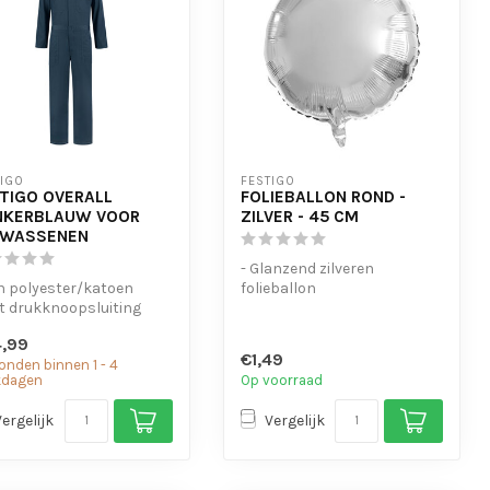
TIGO
FESTIGO
TIGO OVERALL
FOLIEBALLON ROND -
NKERBLAUW VOOR
ZILVER - 45 CM
LWASSENEN
- Glanzend zilveren
n polyester/katoen
folieballon
t drukknoopsluiting
- Geschikt voor helium en
stiek in de taille
lucht
,99
- In de vorm v...
€1,49
onden binnen 1 - 4
kdagen
Op voorraad
Vergelijk
Vergelijk