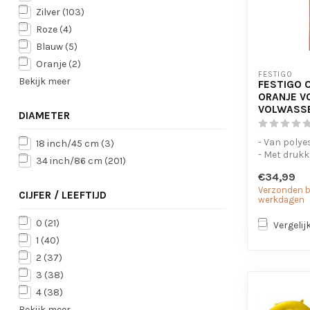
Zilver
(103)
Roze
(4)
Blauw
(5)
Oranje
(2)
FESTIGO
Bekijk meer
FESTIGO 
ORANJE V
VOLWASS
DIAMETER
- Van polye
18 inch/45 cm
(3)
- Met druk
34 inch/86 cm
(201)
- Elastiek in
€34,99
Verzonden bi
CIJFER / LEEFTIJD
werkdagen
0
(21)
Vergelij
1
(40)
2
(37)
3
(38)
4
(38)
Bekijk meer