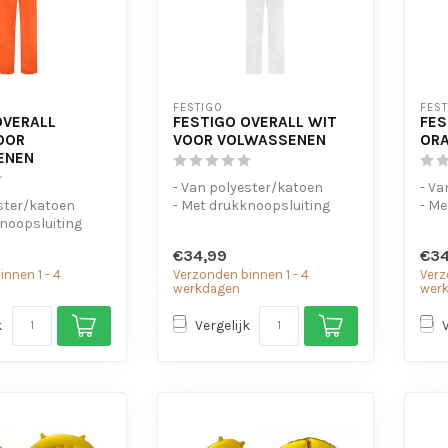
FESTIGO
FES
OVERALL
FESTIGO OVERALL WIT
FES
OOR
VOOR VOLWASSENEN
ORA
ENEN
- Van polyester/katoen
- Va
ster/katoen
- Met drukknoopsluiting
- Me
knoopsluiting
- Elastiek in de taille
- Ela
 de taille
€34,99
€34
nnen 1 - 4
Verzonden binnen 1 - 4
Verz
werkdagen
wer
k
Vergelijk