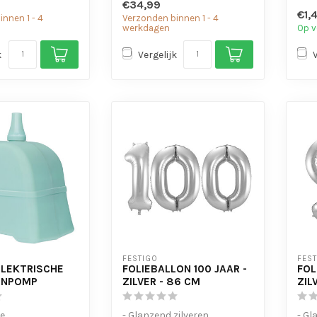
€34,99
luch
€1,
nnen 1 - 4
Verzonden binnen 1 - 4
- In 
werkdagen
Op v
k
Vergelijk
FESTIGO
FES
ELEKTRISCHE
FOLIEBALLON 100 JAAR -
FOL
ENPOMP
ZILVER - 86 CM
ZIL
he
- Glanzend zilveren
- Gl