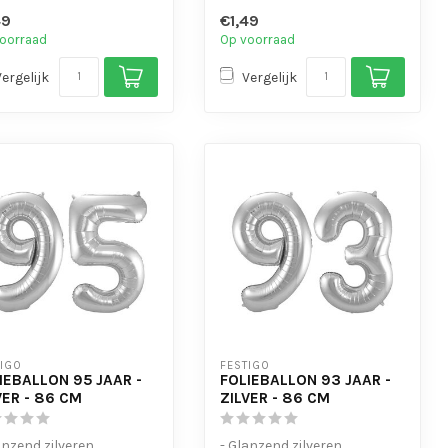
t
lucht
49
€1,49
de vorm v...
- In de vorm v...
oorraad
Op voorraad
Vergelijk
Vergelijk
TIGO
FESTIGO
IEBALLON 95 JAAR -
FOLIEBALLON 93 JAAR -
VER - 86 CM
ZILVER - 86 CM
anzend zilveren
- Glanzend zilveren