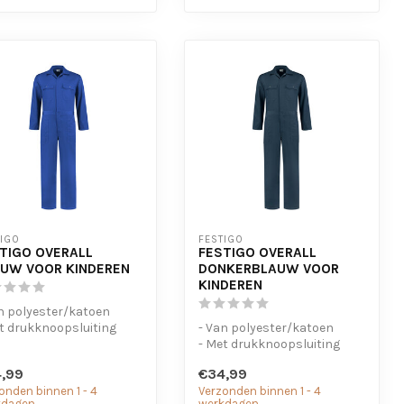
TIGO
FESTIGO
TIGO OVERALL
FESTIGO OVERALL
UW VOOR KINDEREN
DONKERBLAUW VOOR
KINDEREN
n polyester/katoen
t drukknoopsluiting
- Van polyester/katoen
stiek in de taille
- Met drukknoopsluiting
- Elastiek in de taille
,99
€34,99
onden binnen 1 - 4
Verzonden binnen 1 - 4
kdagen
werkdagen