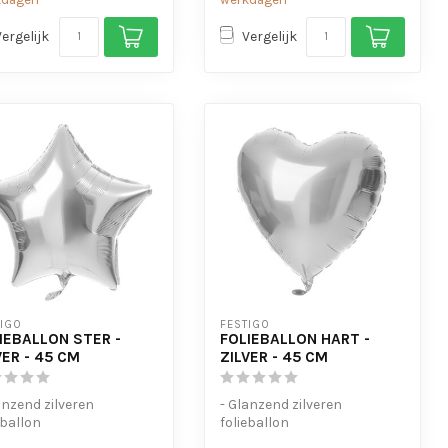
Vergelijk
Vergelijk
TIGO
FESTIGO
IEBALLON STER -
FOLIEBALLON HART -
VER - 45 CM
ZILVER - 45 CM
anzend zilveren
- Glanzend zilveren
eballon
folieballon
schikt voor helium en
- Geschikt voor helium en