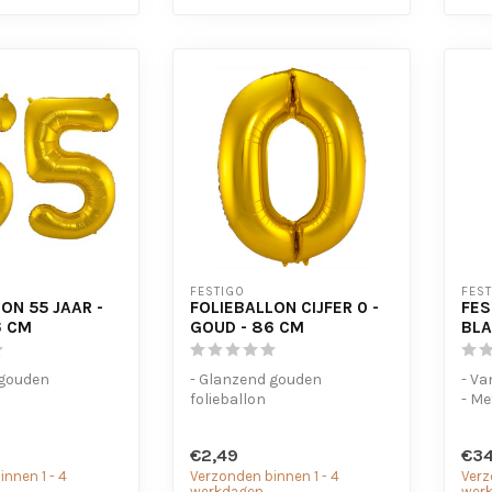
FESTIGO
FES
ON 55 JAAR -
FOLIEBALLON CIJFER 0 -
FES
6 CM
GOUD - 86 CM
BLA
 gouden
- Glanzend gouden
- Va
folieballon
- Me
voor helium en
- Geschikt voor helium en
- Ela
lucht
€2,49
€34
 om ...
- Met oogjes om ...
nnen 1 - 4
Verzonden binnen 1 - 4
Verz
werkdagen
wer