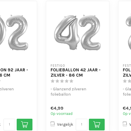
FESTIGO
FES
ON 92 JAAR -
FOLIEBALLON 42 JAAR -
FOL
86 CM
ZILVER - 86 CM
ZIL
zilveren
- Glanzend zilveren
- Gl
folieballon
foli
voor helium en
- Geschikt voor helium en
- Ge
lucht
luch
€4,99
€4,
o...
- Met oogjes o...
- Me
Op voorraad
Op v
k
Vergelijk