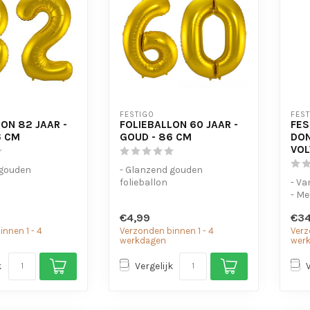
FESTIGO
FES
ON 82 JAAR -
FOLIEBALLON 60 JAAR -
FES
6 CM
GOUD - 86 CM
DO
VO
 gouden
- Glanzend gouden
folieballon
- Va
voor helium en
- Geschikt voor helium en
- Me
lucht
- Ela
€4,99
€34
 om ...
- Met oogjes om ...
nnen 1 - 4
Verzonden binnen 1 - 4
Verz
werkdagen
wer
k
Vergelijk