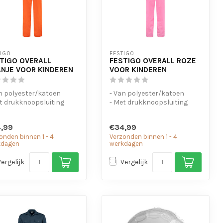
TIGO
FESTIGO
TIGO OVERALL
FESTIGO OVERALL ROZE
NJE VOOR KINDEREN
VOOR KINDEREN
n polyester/katoen
- Van polyester/katoen
t drukknoopsluiting
- Met drukknoopsluiting
stiek in de taille
- Elastiek in de taille
,99
€34,99
onden binnen 1 - 4
Verzonden binnen 1 - 4
kdagen
werkdagen
Vergelijk
Vergelijk