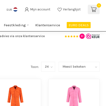
0
Mijn account
Verlanglijst
EUR
Feestkleding
Klantenservice
EURO DEALS
advies via onze klantenservice
9.1
Toon: