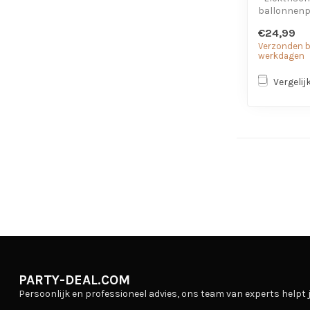
ballonnen
- Voor late
€24,99
- Blaast op
Verzonden bi
werkdagen
Vergelij
PARTY-DEAL.COM
Persoonlijk en professioneel advies, ons team van experts helpt j