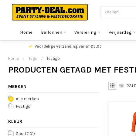
Home
Ballonnen
Versiering
Verjaardag
gen
Voordelige verzending vanaf €5,95
Home
/
Tags
/
festigo
PRODUCTEN GETAGD MET FEST
231
P
MERKEN
Alle merken
Festigo
KLEUR
Goud
(101)