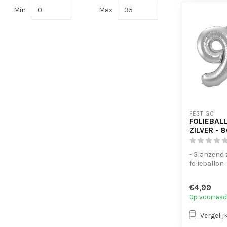
Min
Max
FESTIGO
FOLIEBALL
ZILVER - 
- Glanzend 
folieballon
- Geschikt 
lucht
€4,99
- Met oogjes 
Op voorraad
Vergelij