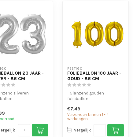
TIGO
FESTIGO
IEBALLON 23 JAAR -
FOLIEBALLON 100 JAAR -
VER - 86 CM
GOUD - 86 CM
anzend zilveren
- Glanzend gouden
eballon
folieballon
schikt voor helium en
- Geschikt voor helium en
€7,49
t
lucht
99
Verzonden binnen 1 - 4
t oogjes o...
- Met oogjes om ...
oorraad
werkdagen
Vergelijk
Vergelijk