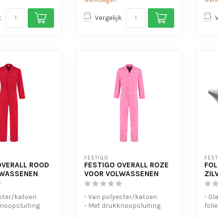
k
Vergelijk
FESTIGO
FES
OVERALL ROOD
FESTIGO OVERALL ROZE
FOL
LWASSENEN
VOOR VOLWASSENEN
ZIL
ster/katoen
- Van polyester/katoen
- Gl
knoopsluiting
- Met drukknoopsluiting
foli
 de taille
- Elastiek in de taille
- Ge