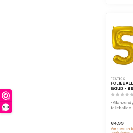
FESTIGO
FOLIEBALL
GOUD - 8
- Glanzend
9,8
folieballon
- Geschikt 
lucht
€4,99
- Met oogjes
Verzonden bi
werkdagen