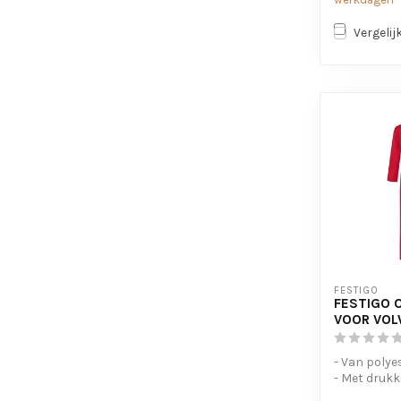
Vergelij
FESTIGO
FESTIGO 
VOOR VO
- Van polye
- Met druk
- Elastiek in