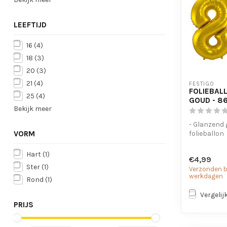
LEEFTIJD
16
(4)
18
(3)
20
(3)
21
(4)
FESTIGO
FOLIEBALL
25
(4)
GOUD - 8
Bekijk meer
- Glanzend
VORM
folieballon
- Geschikt 
lucht
Hart
(1)
€4,99
- Met oogjes
Ster
(1)
Verzonden bi
werkdagen
Rond
(1)
Vergelij
PRIJS