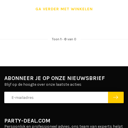
GA VERDER MET WINKELEN
Toon
1
-
0
van 0
ABONNEER JE OP ONZE NIEUWSBRIEF
Blijf op de hoogte over onze laatste acties
PARTY-DEAL.COM
Persoonlijk en professioneel advies, ons team van experts helpt