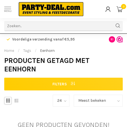
0
MENU
Voordelige verzending vanaf €5,95
Gratis ve
9.1
Home
/
Tags
/
Eenhorn
PRODUCTEN GETAGD MET
EENHORN
FILTERS
GEEN PRODUCTEN GEVONDEN!