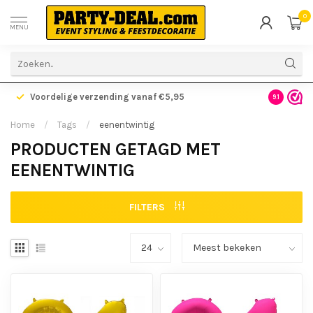
0
MENU
Voordelige verzending vanaf €5,95
Gratis ve
9.1
Home
/
Tags
/
eenentwintig
PRODUCTEN GETAGD MET
EENENTWINTIG
FILTERS