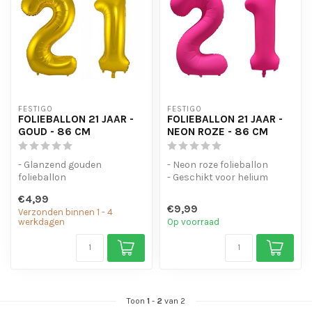
FESTIGO
FESTIGO
FOLIEBALLON 21 JAAR -
FOLIEBALLON 21 JAAR -
GOUD - 86 CM
NEON ROZE - 86 CM
- Glanzend gouden
- Neon roze folieballon
folieballon
- Geschikt voor helium
- Geschikt voor helium en
- Met oogjes om de ballon
€4,99
lucht
op te...
€9,99
Verzonden binnen 1 - 4
- Met oogjes om ...
werkdagen
Op voorraad
Toon
1
-
2
van 2