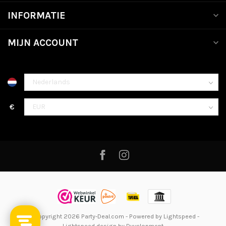
INFORMATIE
MIJN ACCOUNT
€
© Copyright 2026 Party-Deal.com
- Powered by
Lightspeed
-
Lightspeed design
by
Dyvelopment