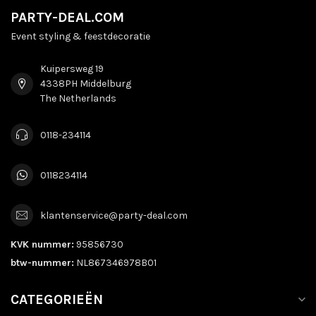
PARTY-DEAL.COM
Event styling & feestdecoratie
Kuipersweg 19
4338PH Middelburg
The Netherlands
0118-234114
0118234114
klantenservice@party-deal.com
KVK nummer:
95856730
btw-nummer:
NL867346978B01
CATEGORIEËN