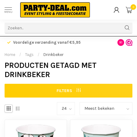
0
MENU
Voordelige verzending vanaf €5,95
Gratis ve
9.1
Home
/
Tags
/
Drinkbeker
PRODUCTEN GETAGD MET
DRINKBEKER
FILTERS