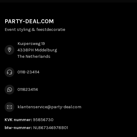
PARTY-DEAL.COM
Event styling & feestdecoratie
Kuipersweg 19
4338PH Middelburg
The Netherlands
0118-234114
0118234114
klantenservice@party-deal.com
KVK nummer:
95856730
btw-nummer:
NL867346978B01