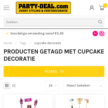
0
MENU
Voordelige verzending vanaf €5,95
Gratis ve
9.1
Home
/
Tags
/
cupcake decoratie
PRODUCTEN GETAGD MET CUPCAKE
DECORATIE
FILTERS