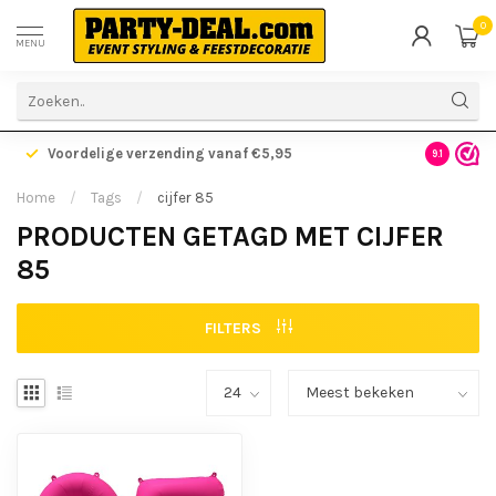
0
MENU
Voordelige verzending vanaf €5,95
Gratis ve
9.1
Home
/
Tags
/
cijfer 85
PRODUCTEN GETAGD MET CIJFER
85
FILTERS