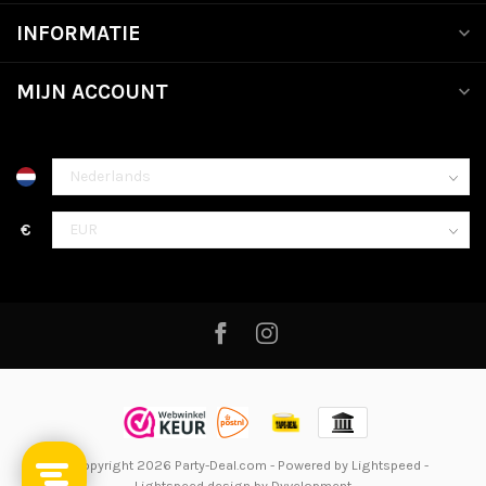
INFORMATIE
MIJN ACCOUNT
€
© Copyright 2026 Party-Deal.com
- Powered by
Lightspeed
-
Lightspeed design
by
Dyvelopment