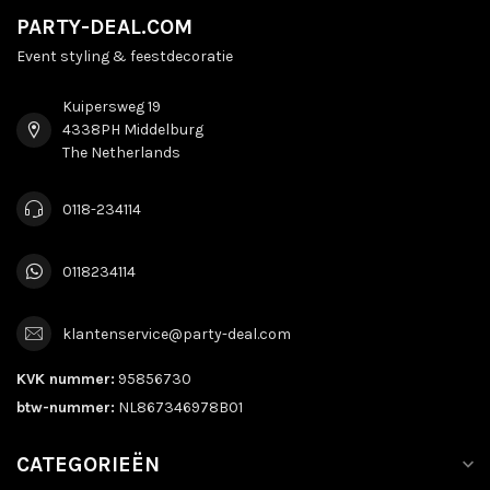
PARTY-DEAL.COM
Event styling & feestdecoratie
Kuipersweg 19
4338PH Middelburg
The Netherlands
0118-234114
0118234114
klantenservice@party-deal.com
KVK nummer:
95856730
btw-nummer:
NL867346978B01
CATEGORIEËN