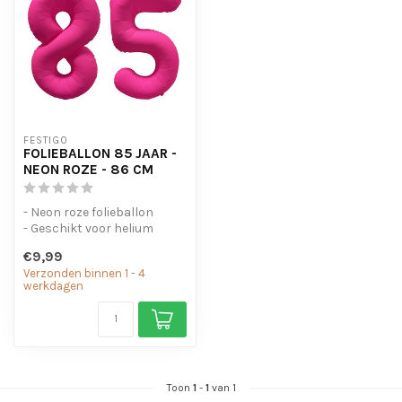
FESTIGO
FOLIEBALLON 85 JAAR -
NEON ROZE - 86 CM
- Neon roze folieballon
- Geschikt voor helium
- Met oogjes om de ballon
€9,99
op te...
Verzonden binnen 1 - 4
werkdagen
Toon
1
-
1
van 1