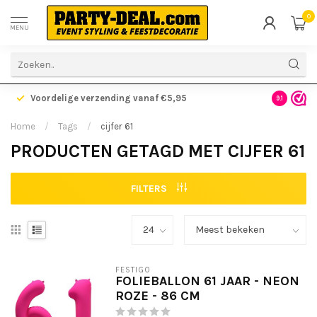
0
MENU
Voordelige verzending vanaf €5,95
Gratis ve
9.1
Home
/
Tags
/
cijfer 61
PRODUCTEN GETAGD MET CIJFER 61
FILTERS
FESTIGO
FOLIEBALLON 61 JAAR - NEON
ROZE - 86 CM