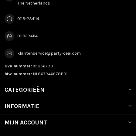
The Netherlands
0118-234114
0118234114
klantenservice@party-deal.com
KVK nummer:
95856730
btw-nummer:
NL867346978B01
CATEGORIEËN
INFORMATIE
MIJN ACCOUNT