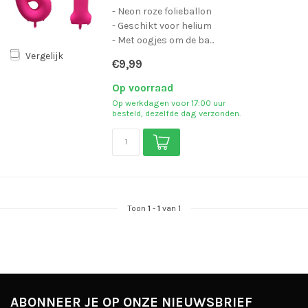
- Neon roze folieballon
- Geschikt voor helium
- Met oogjes om de ba...
Vergelijk
€9,99
Op voorraad
Op werkdagen voor 17:00 uur
besteld, dezelfde dag verzonden.
Toon
1
-
1
van 1
ABONNEER JE OP ONZE NIEUWSBRIEF