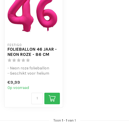
FESTIGO
FOLIEBALLON 46 JAAR -
NEON ROZE - 86 CM
- Neon roze folieballon
- Geschikt voor helium
- Met oogjes om de ballon
€9,99
op te...
Op voorraad
Toon
1
-
1
van 1