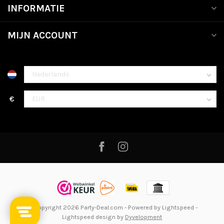
INFORMATIE
MIJN ACCOUNT
€
© Copyright 2026 Party-Deal.com
- Powered by
Lightspeed
-
Lightspeed design
by
Dyvelopment