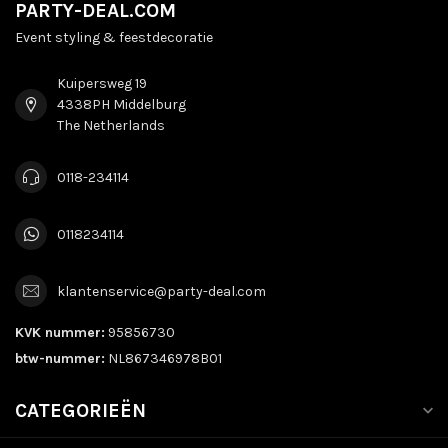
PARTY-DEAL.COM
Event styling & feestdecoratie
Kuipersweg 19
4338PH Middelburg
The Netherlands
0118-234114
0118234114
klantenservice@party-deal.com
KVK nummer:
95856730
btw-nummer:
NL867346978B01
CATEGORIEËN