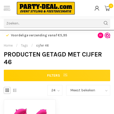
0
MENU
Voordelige verzending vanaf €5,95
Gratis ve
9.1
Home
/
Tags
/
cijfer 46
PRODUCTEN GETAGD MET CIJFER
46
FILTERS