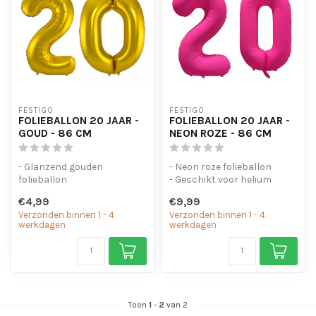
FESTIGO
FESTIGO
FOLIEBALLON 20 JAAR -
FOLIEBALLON 20 JAAR -
GOUD - 86 CM
NEON ROZE - 86 CM
- Glanzend gouden
- Neon roze folieballon
folieballon
- Geschikt voor helium
- Geschikt voor helium en
- Met oogjes om de ballon
€4,99
€9,99
lucht
op te...
Verzonden binnen 1 - 4
Verzonden binnen 1 - 4
- Met oogjes om ...
werkdagen
werkdagen
Toon
1
-
2
van 2