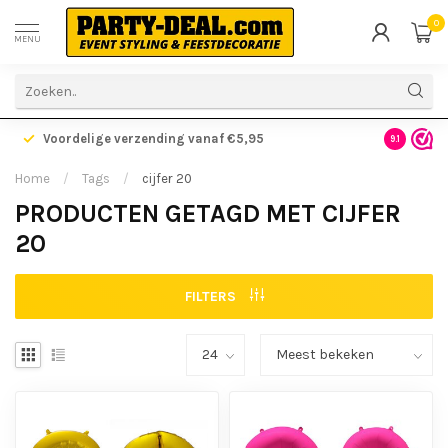
0
MENU
Voordelige verzending vanaf €5,95
Gratis ve
9.1
Home
/
Tags
/
cijfer 20
PRODUCTEN GETAGD MET CIJFER
20
FILTERS