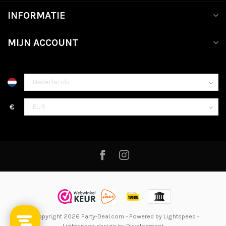
INFORMATIE
MIJN ACCOUNT
€
© Copyright 2026 Party-Deal.com
- Powered by
Lightspeed
-
Lightspeed design
by
Dyvelopment