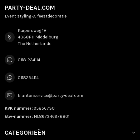
PARTY-DEAL.COM
Event styling & feestdecoratie
Kuipersweg 19
4338PH Middelburg
The Netherlands
0118-234114
0118234114
klantenservice@party-deal.com
KVK nummer:
95856730
btw-nummer:
NL867346978B01
CATEGORIEËN