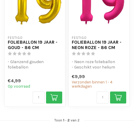
FESTIGO
FESTIGO
FOLIEBALLON 19 JAAR -
FOLIEBALLON 19 JAAR -
GOUD - 86 CM
NEON ROZE - 86 CM
- Glanzend gouden
- Neon roze folieballon
folieballon
- Geschikt voor helium
- Geschikt voor helium en
- Met oogjes om de ballon
€9,99
lucht
op te...
€4,99
Verzonden binnen 1 - 4
- Met oogjes om ...
Op voorraad
werkdagen
Toon
1
-
2
van 2