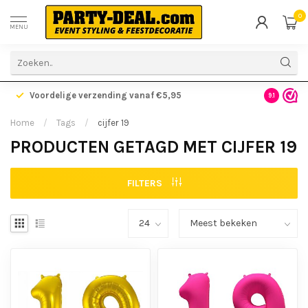
0
MENU
Voordelige verzending vanaf €5,95
Gratis ve
9.1
Home
/
Tags
/
cijfer 19
PRODUCTEN GETAGD MET CIJFER 19
FILTERS