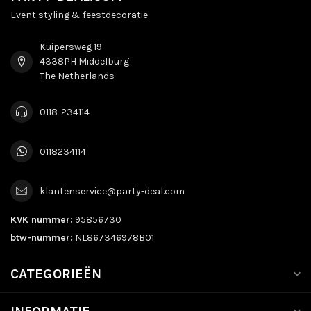
Event styling & feestdecoratie
Kuipersweg 19
4338PH Middelburg
The Netherlands
0118-234114
0118234114
klantenservice@party-deal.com
KVK nummer:
95856730
btw-nummer:
NL867346978B01
CATEGORIEËN