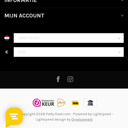
INFORMATIE
MIJN ACCOUNT
€
© Copyright 2026 Party-Deal.com
- Powered by
Lightspeed
-
Lightspeed design
by
Dyvelopment