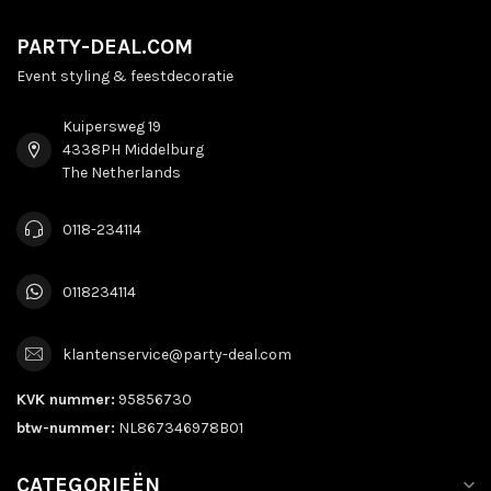
PARTY-DEAL.COM
Event styling & feestdecoratie
Kuipersweg 19
4338PH Middelburg
The Netherlands
0118-234114
0118234114
klantenservice@party-deal.com
KVK nummer:
95856730
btw-nummer:
NL867346978B01
CATEGORIEËN