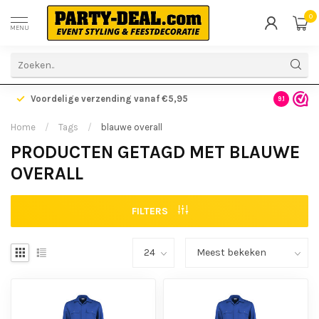
0
MENU
Voordelige verzending vanaf €5,95
Gratis ve
9.1
Home
/
Tags
/
blauwe overall
PRODUCTEN GETAGD MET BLAUWE
OVERALL
FILTERS