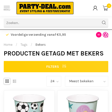
0
MENU
Voordelige verzending vanaf €5,95
Gratis ve
9.1
Home
/
Tags
/
Bekers
PRODUCTEN GETAGD MET BEKERS
FILTERS