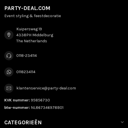
PARTY-DEAL.COM
Event styling & feestdecoratie
Kuipersweg 19
4338PH Middelburg
The Netherlands
0118-234114
0118234114
klantenservice@party-deal.com
KVK nummer:
95856730
btw-nummer:
NL867346978B01
CATEGORIEËN