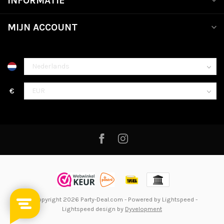
INFORMATIE
MIJN ACCOUNT
€
© Copyright 2026 Party-Deal.com
- Powered by
Lightspeed
-
Lightspeed design
by
Dyvelopment