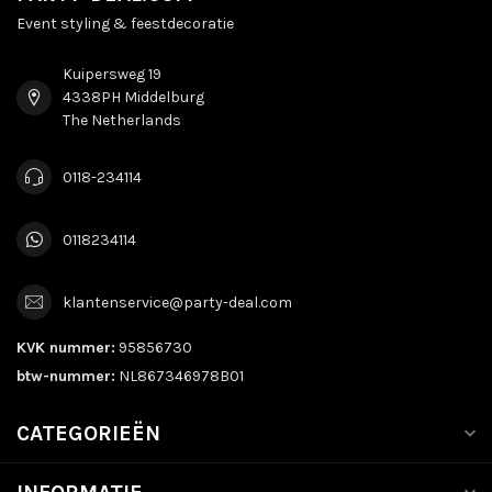
Event styling & feestdecoratie
Kuipersweg 19
4338PH Middelburg
The Netherlands
0118-234114
0118234114
klantenservice@party-deal.com
KVK nummer:
95856730
btw-nummer:
NL867346978B01
CATEGORIEËN