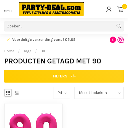
0
MENU
Voordelige verzending vanaf €5,95
Gratis ve
9.1
Home
/
Tags
/
90
PRODUCTEN GETAGD MET 90
FILTERS