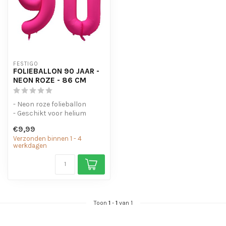
FESTIGO
FOLIEBALLON 90 JAAR -
NEON ROZE - 86 CM
- Neon roze folieballon
- Geschikt voor helium
- Met oogjes om de ballon
€9,99
op te...
Verzonden binnen 1 - 4
werkdagen
Toon
1
-
1
van 1