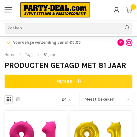
0
MENU
Voordelige verzending vanaf €5,95
Gratis ve
9.1
Home
/
Tags
/
81 jaar
PRODUCTEN GETAGD MET 81 JAAR
FILTERS