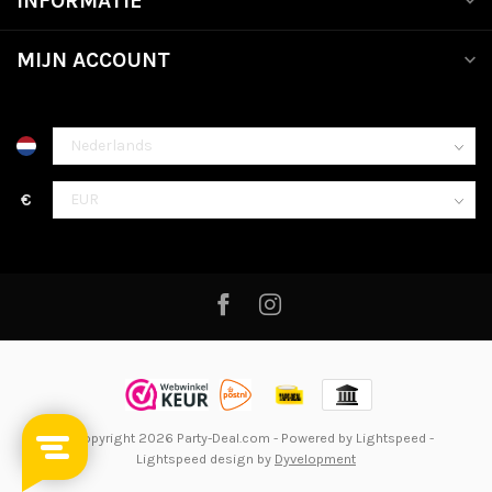
INFORMATIE
MIJN ACCOUNT
€
© Copyright 2026 Party-Deal.com
- Powered by
Lightspeed
-
Lightspeed design
by
Dyvelopment