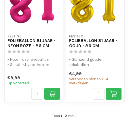
FESTIGO
FESTIGO
FOLIEBALLON 81 JAAR -
FOLIEBALLON 81 JAAR -
NEON ROZE - 86 CM
GOUD - 86 CM
- Neon roze folieballon
- Glanzend gouden
- Geschikt voor helium
folieballon
- Met oogjes om de ballon
- Geschikt voor helium en
€4,99
op te...
lucht
€9,99
Verzonden binnen 1 - 4
- Met oogjes om ...
Op voorraad
werkdagen
Toon
1
-
2
van 2