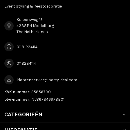
Event styling & feestdecoratie
Kuipersweg 19
4338PH Middelburg
The Netherlands
0118-234114
0118234114
klantenservice@party-deal.com
KVK nummer:
95856730
btw-nummer:
NL867346978B01
CATEGORIEËN