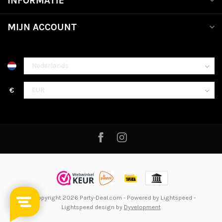
INFORMATIE
MIJN ACCOUNT
€
© Copyright 2026 Party-Deal.com
- Powered by
Lightspeed
-
Lightspeed design
by
Dyvelopment