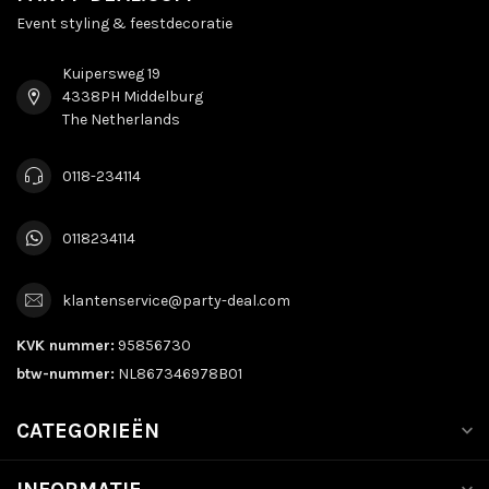
Event styling & feestdecoratie
Kuipersweg 19
4338PH Middelburg
The Netherlands
0118-234114
0118234114
klantenservice@party-deal.com
KVK nummer:
95856730
btw-nummer:
NL867346978B01
CATEGORIEËN