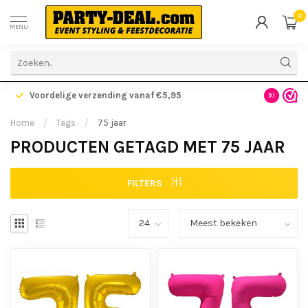
0
MENU
Voordelige verzending vanaf €5,95
Gratis ve
9.1
Home
/
Tags
/
75 jaar
PRODUCTEN GETAGD MET 75 JAAR
FILTERS