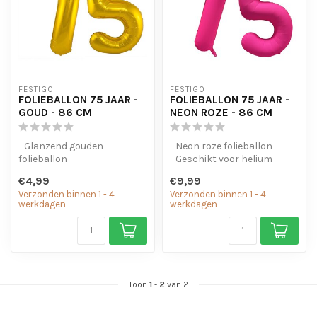
FESTIGO
FESTIGO
FOLIEBALLON 75 JAAR -
FOLIEBALLON 75 JAAR -
GOUD - 86 CM
NEON ROZE - 86 CM
- Glanzend gouden
- Neon roze folieballon
folieballon
- Geschikt voor helium
- Geschikt voor helium en
- Met oogjes om de ballon
€4,99
€9,99
lucht
op te...
Verzonden binnen 1 - 4
Verzonden binnen 1 - 4
- Met oogjes om ...
werkdagen
werkdagen
Toon
1
-
2
van 2