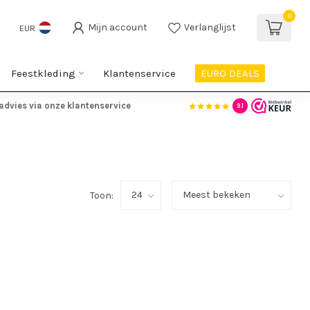
0
Mijn account
Verlanglijst
EUR
Feestkleding
Klantenservice
EURO DEALS
advies via onze klantenservice
9.1
Toon: