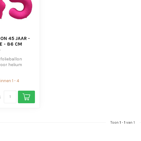
ON 45 JAAR -
E - 86 CM
 folieballon
voor helium
s om de ballon
nnen 1 - 4
k
Toon
1
-
1
van 1