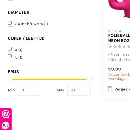
DIAMETER
34 inch/86 cm
(1)
FESTIGO
FOLIEBALL
CIJFER / LEEFTIJD
NEON ROZ
4
(1)
- Neon roze
5
(1)
- Geschikt 
- Met oogje
€9,99
op te...
PRIJS
Verzonden bi
werkdagen
Vergelij
Min
Max
9,8