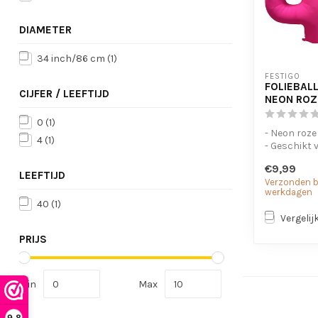
DIAMETER
34 inch/86 cm
(1)
FESTIGO
FOLIEBALL
CIJFER / LEEFTIJD
NEON ROZ
0
(1)
- Neon roze
4
(1)
- Geschikt 
- Met oogje
€9,99
op te...
LEEFTIJD
Verzonden bi
werkdagen
40
(1)
Vergelij
PRIJS
Min
Max
9,8