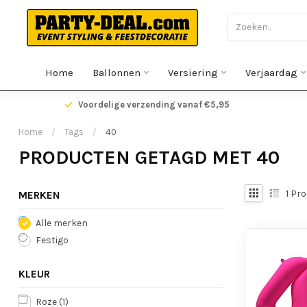
Home
Ballonnen
Versiering
Verjaardag
gen
Voordelige verzending vanaf €5,95
Home
/
Tags
/
40
PRODUCTEN GETAGD MET 40
1
Pro
MERKEN
Alle merken
Festigo
KLEUR
Roze
(1)