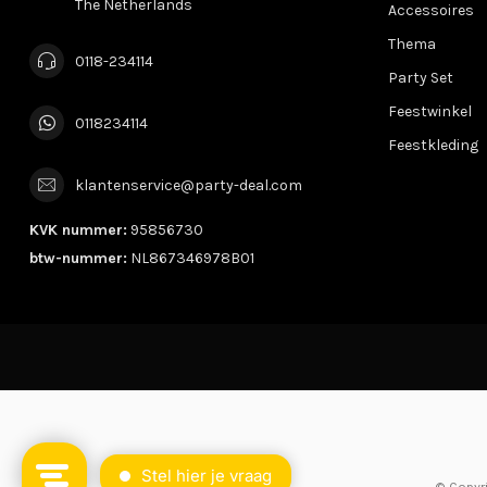
The Netherlands
Accessoires
Thema
0118-234114
Party Set
Feestwinkel
0118234114
Feestkleding
klantenservice@party-deal.com
KVK nummer:
95856730
btw-nummer:
NL867346978B01
© Copyr