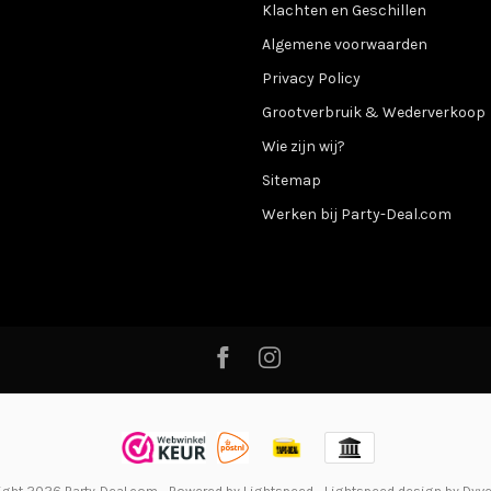
Klachten en Geschillen
Algemene voorwaarden
Privacy Policy
Grootverbruik & Wederverkoop
Wie zijn wij?
Sitemap
Werken bij Party-Deal.com
ight 2026 Party-Deal.com
- Powered by
Lightspeed
-
Lightspeed design
by
Dyv