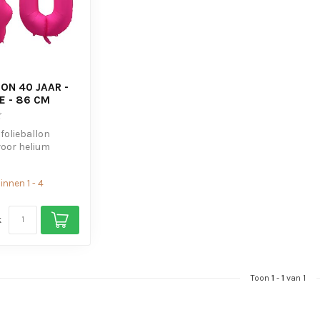
ON 40 JAAR -
E - 86 CM
 folieballon
voor helium
s om de ballon
nnen 1 - 4
k
Toon
1
-
1
van 1