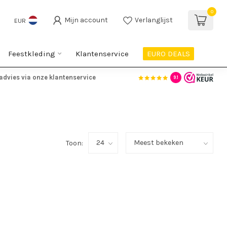
0
Mijn account
Verlanglijst
EUR
Feestkleding
Klantenservice
EURO DEALS
advies via onze klantenservice
9.1
Toon: