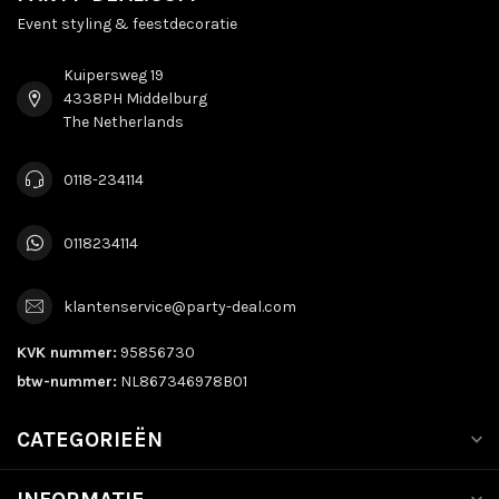
Event styling & feestdecoratie
Kuipersweg 19
4338PH Middelburg
The Netherlands
0118-234114
0118234114
klantenservice@party-deal.com
KVK nummer:
95856730
btw-nummer:
NL867346978B01
CATEGORIEËN