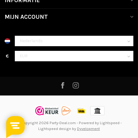
INFORMATIE
MIJN ACCOUNT
€
© Copyright 2026 Party-Deal.com
- Powered by
Lightspeed
-
Lightspeed design
by
Dyvelopment