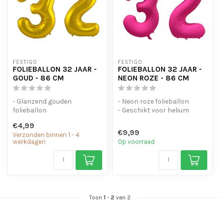
FESTIGO
FESTIGO
FOLIEBALLON 32 JAAR -
FOLIEBALLON 32 JAAR -
GOUD - 86 CM
NEON ROZE - 86 CM
- Glanzend gouden
- Neon roze folieballon
folieballon
- Geschikt voor helium
- Geschikt voor helium en
- Met oogjes om de ballon
€4,99
lucht
op te...
€9,99
Verzonden binnen 1 - 4
- Met oogjes om ...
werkdagen
Op voorraad
Toon
1
-
2
van 2