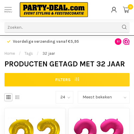
0
MENU
Voordelige verzending vanaf €5,95
Gratis ve
9.1
Home
/
Tags
/
32 jaar
PRODUCTEN GETAGD MET 32 JAAR
FILTERS