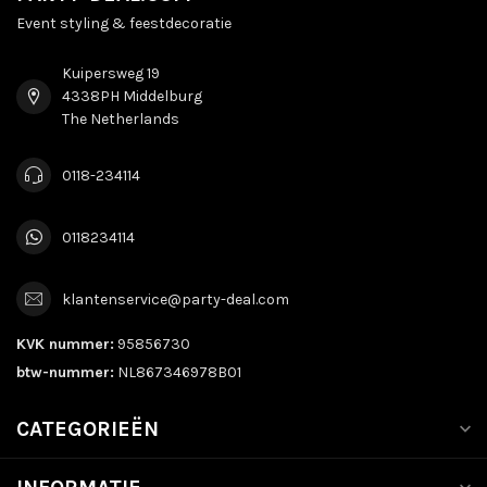
Event styling & feestdecoratie
Kuipersweg 19
4338PH Middelburg
The Netherlands
0118-234114
0118234114
klantenservice@party-deal.com
KVK nummer:
95856730
btw-nummer:
NL867346978B01
CATEGORIEËN