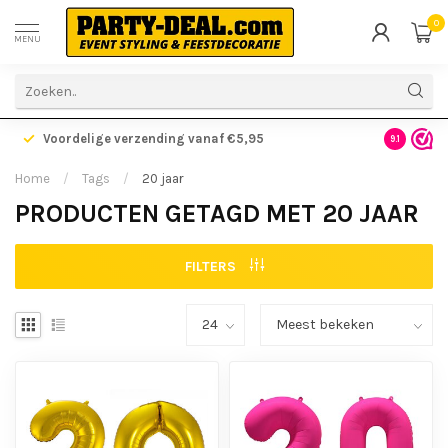
0
MENU
Voordelige verzending vanaf €5,95
Gratis ve
9.1
Home
/
Tags
/
20 jaar
PRODUCTEN GETAGD MET 20 JAAR
FILTERS