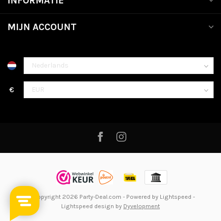
INFORMATIE
MIJN ACCOUNT
€
© Copyright 2026 Party-Deal.com
- Powered by
Lightspeed
-
Lightspeed design
by
Dyvelopment