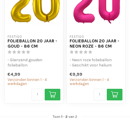
FESTIGO
FESTIGO
FOLIEBALLON 20 JAAR -
FOLIEBALLON 20 JAAR -
GOUD - 86 CM
NEON ROZE - 86 CM
- Glanzend gouden
- Neon roze folieballon
folieballon
- Geschikt voor helium
- Geschikt voor helium en
- Met oogjes om de ballon
€4,99
€9,99
lucht
op te...
Verzonden binnen 1 - 4
Verzonden binnen 1 - 4
- Met oogjes om ...
werkdagen
werkdagen
Toon
1
-
2
van 2