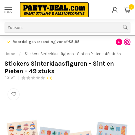
0
MENU
Voordelige verzending vanaf €5,95
Gratis ve
9.1
Home
/
Stickers Sinterklaasfiguren - Sint en Pieten - 49 stuks
Stickers Sinterklaasfiguren - Sint en
Pieten - 49 stuks
(0)
FOLAT