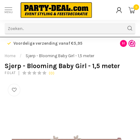
0
MENU
Voordelige verzending vanaf €5,95
Gratis ve
9.1
Home
/
Sjerp - Blooming Baby Girl - 1,5 meter
Sjerp - Blooming Baby Girl - 1,5 meter
(0)
FOLAT