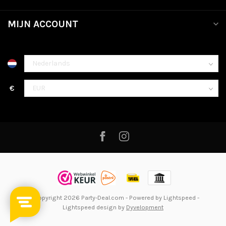
MIJN ACCOUNT
€
© Copyright 2026 Party-Deal.com
- Powered by
Lightspeed
-
Lightspeed design
by
Dyvelopment