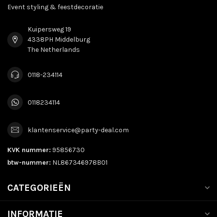
Event styling & feestdecoratie
Kuipersweg 19
4338PH Middelburg
The Netherlands
0118-234114
0118234114
klantenservice@party-deal.com
KVK nummer:
95856730
btw-nummer:
NL867346978B01
CATEGORIEËN
INFORMATIE