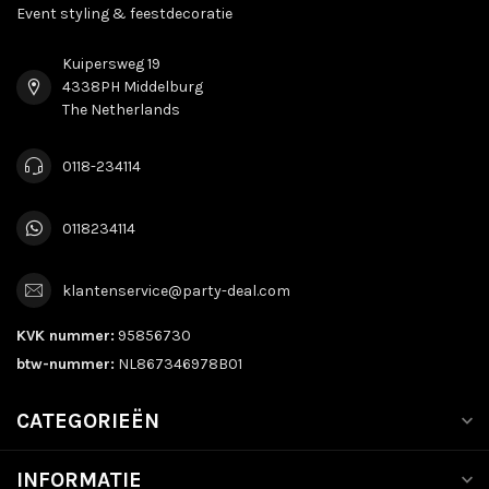
Event styling & feestdecoratie
Kuipersweg 19
4338PH Middelburg
The Netherlands
0118-234114
0118234114
klantenservice@party-deal.com
KVK nummer:
95856730
btw-nummer:
NL867346978B01
CATEGORIEËN
INFORMATIE