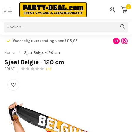
0
MENU
Voordelige verzending vanaf €5,95
Gratis ve
9.1
Home
/
Sjaal Belgie - 120 cm
Sjaal Belgie - 120 cm
(0)
FOLAT