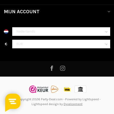
MIJN ACCOUNT
€
© Copyright 2026 Party-Deal.com
- Powered by
Lightspeed
-
Lightspeed design
by
Dyvelopment