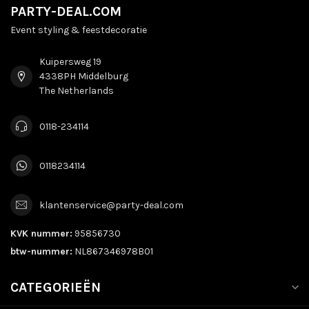
PARTY-DEAL.COM
Event styling & feestdecoratie
Kuipersweg 19
4338PH Middelburg
The Netherlands
0118-234114
0118234114
klantenservice@party-deal.com
KVK nummer:
95856730
btw-nummer:
NL867346978B01
CATEGORIEËN