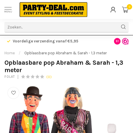
0
MENU
Voordelige verzending vanaf €5,95
Gratis ve
9.1
Home
/
Opblaasbare pop Abraham & Sarah - 1,3 meter
Opblaasbare pop Abraham & Sarah - 1,3
meter
(0)
FOLAT