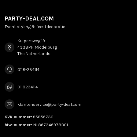
PARTY-DEAL.COM
Event styling & feestdecoratie
Kuipersweg 19
4338PH Middelburg
The Netherlands
0118-234114
0118234114
klantenservice@party-deal.com
KVK nummer:
95856730
btw-nummer:
NL867346978B01