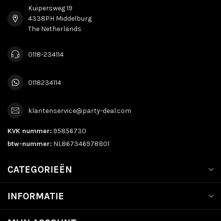
Kuipersweg 19
4338PH Middelburg
The Netherlands
0118-234114
0118234114
klantenservice@party-deal.com
KVK nummer:
95856730
btw-nummer:
NL867346978B01
CATEGORIEËN
INFORMATIE