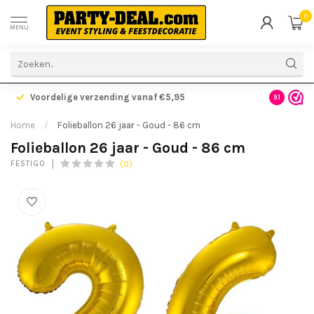
0
MENU
Voordelige verzending vanaf €5,95
Gratis ve
9.1
Home
/
Folieballon 26 jaar - Goud - 86 cm
Folieballon 26 jaar - Goud - 86 cm
(0)
FESTIGO