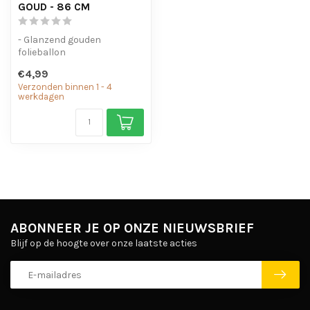
GOUD - 86 CM
- Glanzend gouden
folieballon
- Geschikt voor helium en
€4,99
lucht
Verzonden binnen 1 - 4
- Met oogjes om ...
werkdagen
ABONNEER JE OP ONZE NIEUWSBRIEF
Blijf op de hoogte over onze laatste acties