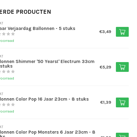
ERDE PRODUCTEN
AT
aar Verjaardag Ballonnen - 5 stuks
€3,49
voorraad
AT
lonnen Shimmer '50 Years!' Electrum 33cm
 stuks
€5,29
voorraad
AT
lonnen Color Pop 16 Jaar 23cm - 8 stuks
€1,39
voorraad
AT
lonnen Color Pop Monsters 6 Jaar 23cm - 8
uks