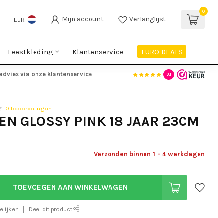
0
Mijn account
Verlanglijst
EUR
Feestkleding
Klantenservice
EURO DEALS
advies via onze klantenservice
9.1
0 beoordelingen
N GLOSSY PINK 18 JAAR 23CM
S
Verzonden binnen 1 - 4 werkdagen
TOEVOEGEN AAN WINKELWAGEN
elijken
Deel dit product