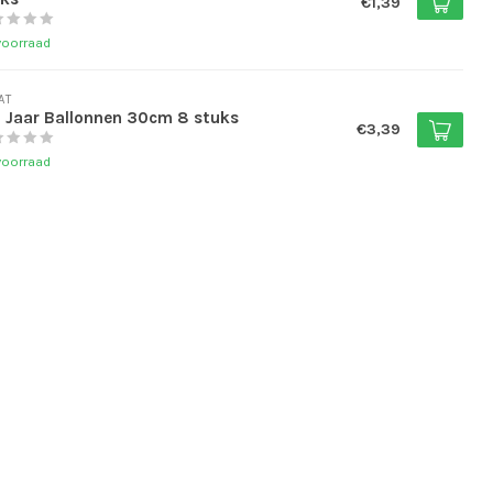
€1,39
voorraad
AT
 Jaar Ballonnen 30cm 8 stuks
€3,39
voorraad