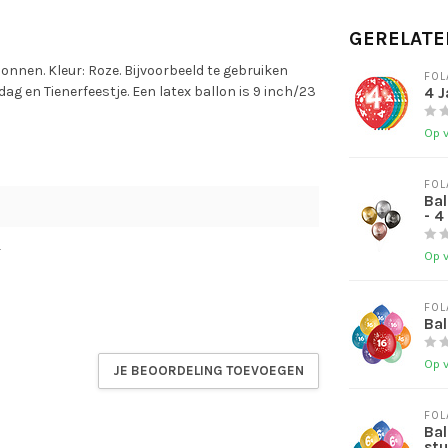
GERELATE
lonnen. Kleur: Roze. Bijvoorbeeld te gebruiken
FOL
g en Tienerfeestje. Een latex ballon is 9 inch/23
4 J
Op 
FOL
Bal
- 4
4
Op 
FOL
Bal
Op 
JE BEOORDELING TOEVOEGEN
FOL
Bal
st