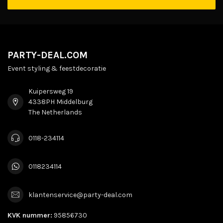
PARTY-DEAL.COM
Event styling & feestdecoratie
Kuipersweg 19
4338PH Middelburg
The Netherlands
0118-234114
0118234114
klantenservice@party-deal.com
KVK nummer:
95856730