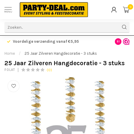
0
MENU
Voordelige verzending vanaf €5,95
Gratis ve
9.1
Home
/
25 Jaar Zilveren Hangdecoratie - 3 stuks
25 Jaar Zilveren Hangdecoratie - 3 stuks
(0)
FOLAT