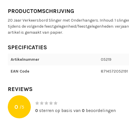
PRODUCTOMSCHRIJVING
20 Jaar Verkeersbord Slinger met Onderhangers. Inhoud: 1 slinger.
tijdens de volgende feestgelegenheid/feestgelegenheden: verjaarda
artikel is gemaakt van papier.
SPECIFICATIES
Artikelnummer
05219
EAN Code
8714572052191
REVIEWS
0
/
5
0
sterren op basis van
0
beoordelingen