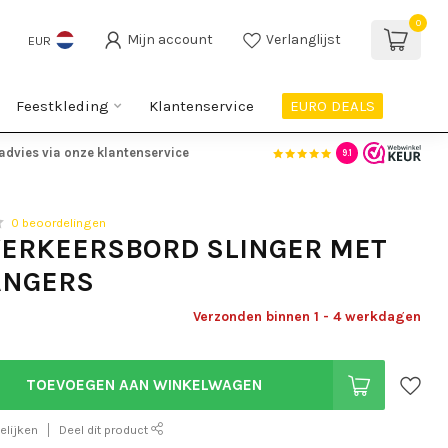
0
Mijn account
Verlanglijst
EUR
Feestkleding
Klantenservice
EURO DEALS
advies via onze klantenservice
9.1
0 beoordelingen
VERKEERSBORD SLINGER MET
ANGERS
Verzonden binnen 1 - 4 werkdagen
TOEVOEGEN AAN WINKELWAGEN
elijken
Deel dit product