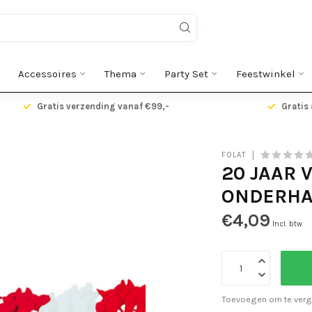
Accessoires
Thema
Party Set
Feestwinkel
Gratis verzending vanaf €99,-
Gratis 
FOLAT
20 JAAR 
ONDERH
€4,09
Incl. btw
Toevoegen om te verg