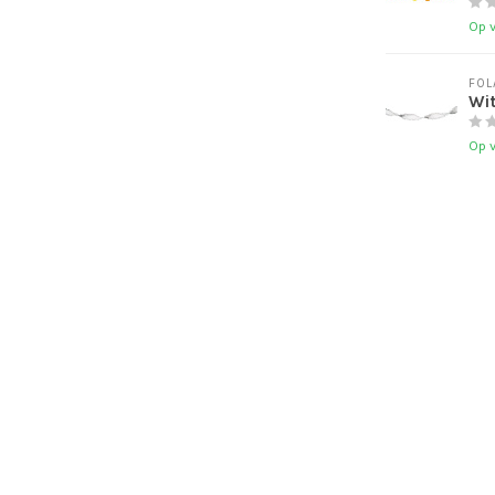
Op 
FOL
Wit
Op 