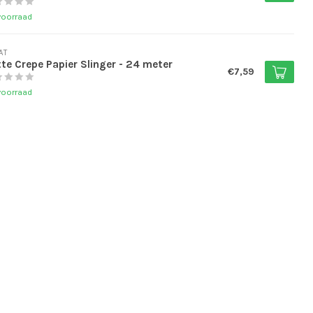
voorraad
AT
te Crepe Papier Slinger - 24 meter
€7,59
voorraad