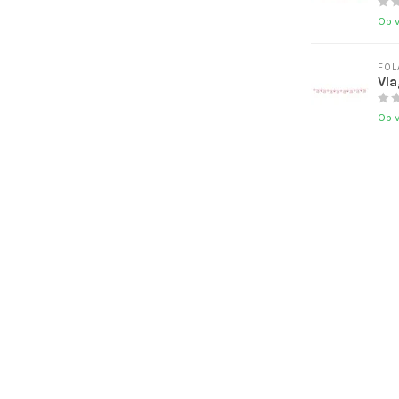
Op 
FOL
Vla
Op 