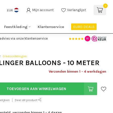
0
Mijn account
Verlanglijst
EUR
Feestkleding
Klantenservice
EURO DEALS
advies via onze klantenservice
9.1
0 beoordelingen
SLINGER BALLOONS - 10 METER
Verzonden binnen 1 - 4 werkdagen
TOEVOEGEN AAN WINKELWAGEN
elijken
Deel dit product
besteld, verzonden binnen 1 - 4 dagen