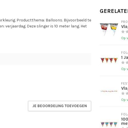
GERELATE
Meerkleurig. Productthema: Balloons. Bijvoorbeeld te
PR
 verjaardag. Deze slinger is 10 meter lang. Het
Vla
Op 
FOL
1 J
Op 
FES
Vla
Op 
JE BEOORDELING TOEVOEGEN
FOL
100
me