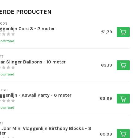
ERDE PRODUCTEN
OCOS
ggenlijn Cars 3 - 2 meter
€1,79
voorraad
AT
aar Slinger Balloons - 10 meter
€3,19
voorraad
TIGO
ggenlijn - Kawaii Party - 6 meter
€3,99
voorraad
AT
 Jaar Mini Vlaggenlijn Birthday Blocks - 3
ter
€0,99