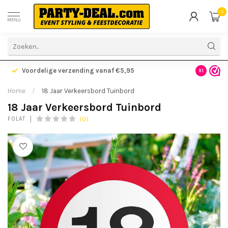
0
MENU
Voordelige verzending vanaf €5,95
Gratis ve
9.1
Home
/
18 Jaar Verkeersbord Tuinbord
18 Jaar Verkeersbord Tuinbord
(0)
FOLAT