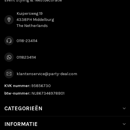
Event styling & feestdecoratie
Kuipersweg 19
4338PH Middelburg
The Netherlands
0118-234114
0118234114
klantenservice@party-deal.com
KVK nummer:
95856730
btw-nummer:
NL867346978B01
CATEGORIEËN
INFORMATIE