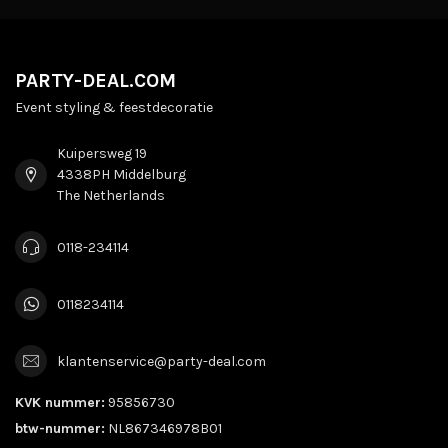
PARTY-DEAL.COM
Event styling & feestdecoratie
Kuipersweg 19
4338PH Middelburg
The Netherlands
0118-234114
0118234114
klantenservice@party-deal.com
KVK nummer:
95856730
btw-nummer:
NL867346978B01