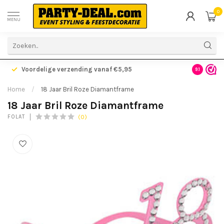
0
MENU
Voordelige verzending vanaf €5,95
Gratis ve
9.1
Home
/
18 Jaar Bril Roze Diamantframe
18 Jaar Bril Roze Diamantframe
(0)
FOLAT