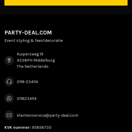
PARTY-DEAL.COM
Event styling & feestdecoratie
Kuipersweg 19
4338PH Middelburg
The Netherlands
0118-234114
0118234114
klantenservice@party-deal.com
KVK nummer:
95856730