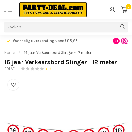
0
MENU
Voordelige verzending vanaf €5,95
Gratis ve
9.1
Home
/
16 jaar Verkeersbord Slinger - 12 meter
16 jaar Verkeersbord Slinger - 12 meter
(0)
FOLAT