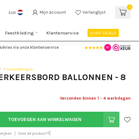
0
Mijn account
Verlanglijst
EUR
Feestkleding
Klantenservice
EURO DEALS
advies via onze klantenservice
9.1
0 beoordelingen
VERKEERSBORD BALLONNEN - 8
Verzonden binnen 1 - 4 werkdagen
TOEVOEGEN AAN WINKELWAGEN
elijken
Deel dit product