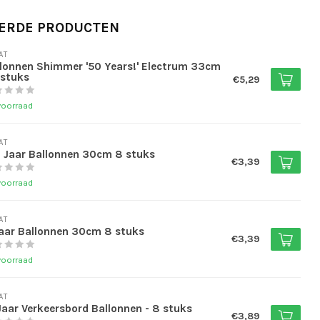
ERDE PRODUCTEN
AT
lonnen Shimmer '50 Years!' Electrum 33cm
 stuks
€5,29
voorraad
AT
 Jaar Ballonnen 30cm 8 stuks
€3,39
voorraad
AT
Jaar Ballonnen 30cm 8 stuks
€3,39
voorraad
AT
Jaar Verkeersbord Ballonnen - 8 stuks
€3,89