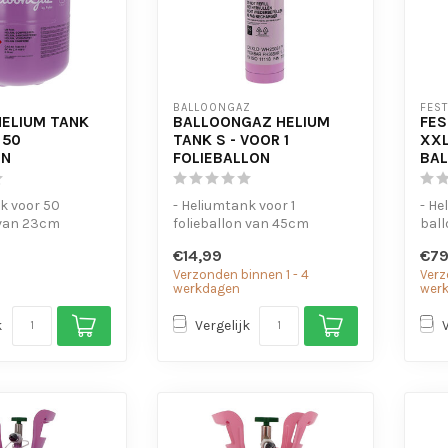
BALLOONGAZ
FES
HELIUM TANK
BALLOONGAZ HELIUM
FES
 50
TANK S - VOOR 1
XXL
EN
FOLIEBALLON
BA
k voor 50
- Heliumtank voor 1
- He
van 23cm
folieballon van 45cm
bal
jk in gebruik
- Of voor 3 normale
- Ge
€14,99
€79
ballonnen van 23cm...
Verzonden binnen 1 - 4
Verz
werkdagen
wer
k
Vergelijk