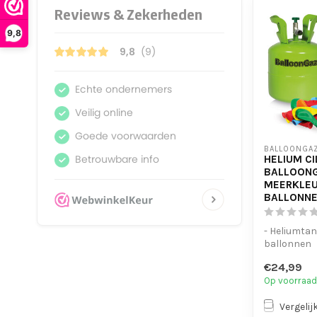
9,8
BALLOONGA
HELIUM CI
BALLOONG
MEERKLEU
BALLONNE
- Heliumtan
ballonnen
- incl. Bal
€24,99
Op voorraad
Vergelij