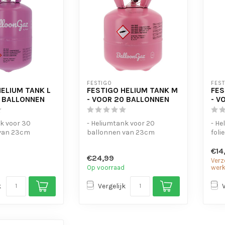
FESTIGO
FES
HELIUM TANK L
FESTIGO HELIUM TANK M
FES
0 BALLONNEN
- VOOR 20 BALLONNEN
- V
k voor 30
- Heliumtank voor 20
- He
van 23cm
ballonnen van 23cm
foli
jk in gebruik
- Gemakkelijk in gebruik
- Of
€14
ball
€24,99
Verz
Op voorraad
wer
k
Vergelijk