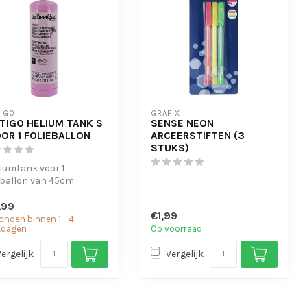
TIGO
GRAFIX
TIGO HELIUM TANK S
SENSE NEON
OOR 1 FOLIEBALLON
ARCEERSTIFTEN (3
STUKS)
liumtank voor 1
eballon van 45cm
 voor 3 normale
,99
onnen van 23cm...
€1,99
onden binnen 1 - 4
kdagen
Op voorraad
Vergelijk
Vergelijk