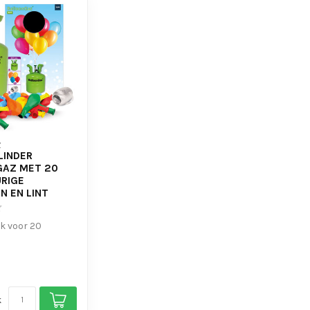
Z
LINDER
AZ MET 20
RIGE
N EN LINT
k voor 20
lonnen pakket
k