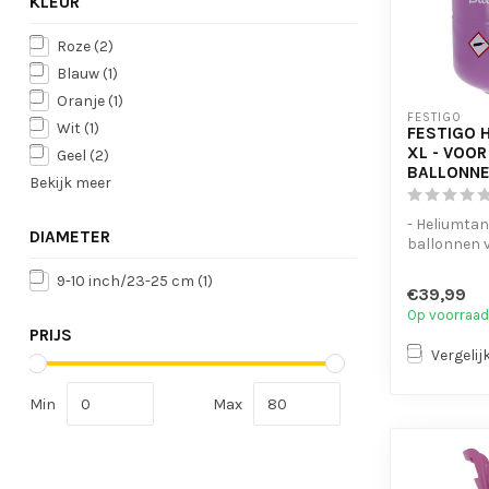
KLEUR
Roze
(2)
Blauw
(1)
Oranje
(1)
FESTIGO
Wit
(1)
FESTIGO 
XL - VOOR
Geel
(2)
BALLONN
Bekijk meer
- Heliumtan
DIAMETER
ballonnen 
- Gemakkeli
9-10 inch/23-25 cm
(1)
€39,99
Op voorraad
PRIJS
Vergelij
Min
Max