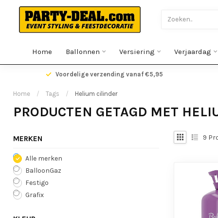
Home
Ballonnen
Versiering
Verjaardag
gen
Voordelige verzending vanaf €5,95
Home
/
Tags
/
Helium cilinder
PRODUCTEN GETAGD MET HELI
9
Pr
MERKEN
Alle merken
BalloonGaz
Festigo
Grafix