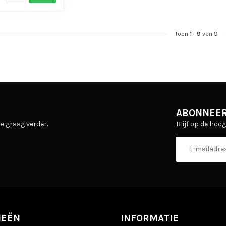
Toon
1
-
9
van 9
ABONNEER
Blijf op de hoo
e graag verder.
IEËN
INFORMATIE