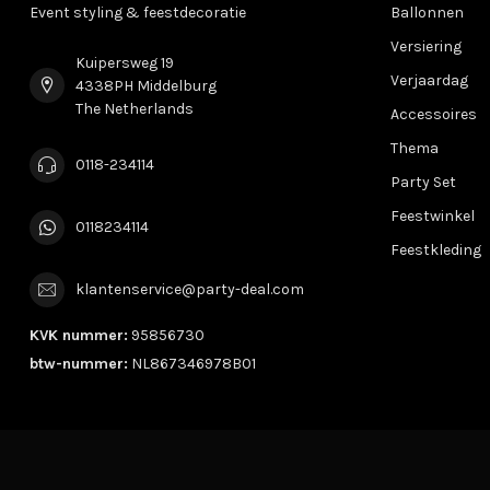
Event styling & feestdecoratie
Ballonnen
Versiering
Kuipersweg 19
Verjaardag
4338PH Middelburg
The Netherlands
Accessoires
Thema
0118-234114
Party Set
Feestwinkel
0118234114
Feestkleding
klantenservice@party-deal.com
KVK nummer:
95856730
btw-nummer:
NL867346978B01